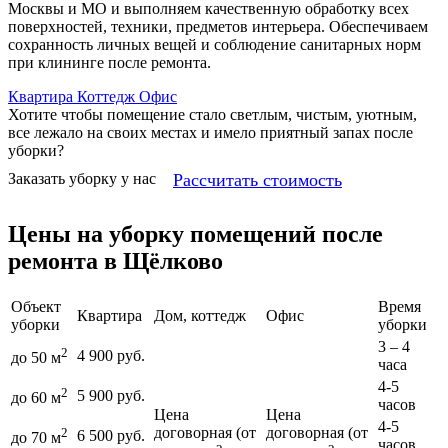
Москвы и МО и выполняем качественную обработку всех
поверхностей, техники, предметов интерьера. Обеспечиваем
сохранность личных вещей и соблюдение санитарных норм
при клининге после ремонта.
Квартира
Коттедж
Офис
Хотите чтобы помещение стало светлым, чистым, уютным,
все лежало на своих местах и имело приятный запах после
уборки?
Рассчитать стоимость
Заказать уборку у нас
Цены на уборку помещений после
ремонта в Щёлково
Объект
Время
Квартира
Дом, коттедж
Офис
уборки
уборки
3 – 4
2
4 900 руб.
до 50 м
часа
4-5
2
5 900 руб.
до 60 м
часов
Цена
Цена
4-5
договорная (от
договорная (от
2
6 500 руб.
до 70 м
часов