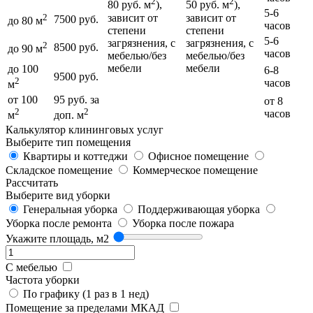
2
2
80 руб. м
),
50 руб. м
),
5-6
зависит от
зависит от
2
7500 руб.
до 80 м
часов
степени
степени
5-6
загрязнения, с
загрязнения, с
2
8500 руб.
до 90 м
часов
мебелью/без
мебелью/без
мебели
мебели
до 100
6-8
9500 руб.
2
часов
м
от 100
95 руб. за
от 8
2
2
часов
м
доп. м
Калькулятор клининговых услуг
Выберите тип помещения
Квартиры и коттеджи
Офисное помещение
Складское помещение
Коммерческое помещение
Рассчитать
Выберите вид уборки
Генеральная уборка
Поддерживающая уборка
Уборка после ремонта
Уборка после пожара
Укажите площадь, м2
С мебелью
Частота уборки
По графику (1 раз в 1 нед)
Помещение за пределами МКАД