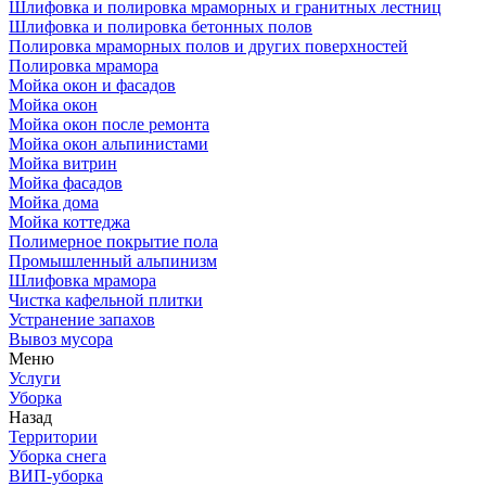
Шлифовка и полировка мраморных и гранитных лестниц
Шлифовка и полировка бетонных полов
Полировка мраморных полов и других поверхностей
Полировка мрамора
Мойка окон и фасадов
Мойка окон
Мойка окон после ремонта
Мойка окон альпинистами
Мойка витрин
Мойка фасадов
Мойка дома
Мойка коттеджа
Полимерное покрытие пола
Промышленный альпинизм
Шлифовка мрамора
Чистка кафельной плитки
Устранение запахов
Вывоз мусора
Меню
Услуги
Уборка
Назад
Территории
Уборка снега
ВИП-уборка