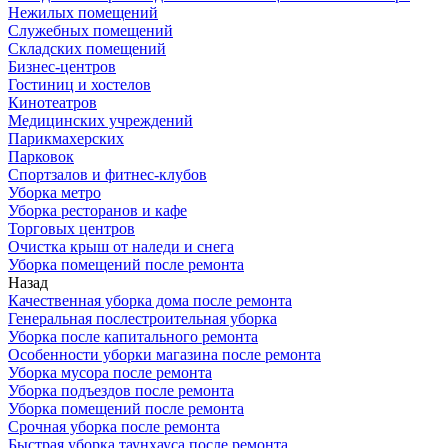
Нежилых помещений
Служебных помещений
Складских помещений
Бизнес-центров
Гостиниц и хостелов
Кинотеатров
Медицинских учреждений
Парикмахерских
Парковок
Спортзалов и фитнес-клубов
Уборка метро
Уборка ресторанов и кафе
Торговых центров
Очистка крыш от наледи и снега
Уборка помещений после ремонта
Назад
Качественная уборка дома после ремонта
Генеральная послестроительная уборка
Уборка после капитального ремонта
Особенности уборки магазина после ремонта
Уборка мусора после ремонта
Уборка подъездов после ремонта
Уборка помещений после ремонта
Срочная уборка после ремонта
Быстрая уборка таунхауса после ремонта