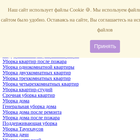
Услуги
Наш сайт использует файлы Cookie 🍪. Мы используем файлы
Уборка
Территории
сайтом было удобно. Оставаясь на сайте, Вы соглашаетесь на и
Уборка снега
ВИП-уборка
файлов
Уборка квартир
Генеральная уборка квартир
Уборка квартир после ремонта
Принять
Уборка квартир один раз в неделю
Поддерживающая уборка квартиры
Уборка квартир после пожара
Уборка однокомнатной квартиры
Уборка двухкомнатных квартир
Уборка трехкомнатных квартир
Уборка четырехкомнатных квартир
Уборка квартир-студий
Срочная уборка квартир
Уборка дома
Генеральная уборка дома
Уборка дома после ремонта
Уборка дома после пожара
Поддерживающая уборка
Уборка Таунхаусов
Уборка дачи