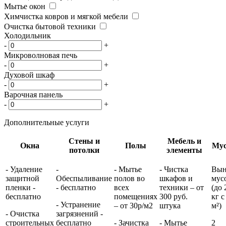
Мытье окон
Химчистка ковров и мягкой мебели
Очистка бытовой техники
Холодильник
-
+
Микроволновая печь
-
+
Духовой шкаф
-
+
Варочная панель
-
+
Дополнительные услуги
Стены и
Мебель и
Окна
Полы
Му
потолки
элементы
- Удаление
-
- Мытье
- Чистка
Вын
защитной
Обеспыливание
полов во
шкафов и
мус
пленки -
- бесплатно
всех
техники – от
(до 
бесплатно
помещениях
300 руб.
кг с
- Устранение
– от 30р/м2
штука
м²)
- Очистка
загрязнений -
строительных
бесплатно
- Зачистка
- Мытье
2