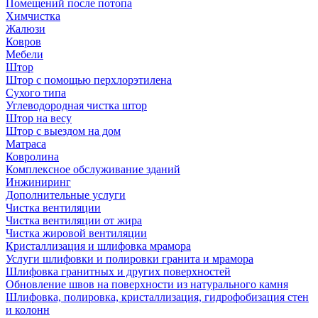
Помещений после потопа
Химчистка
Жалюзи
Ковров
Мебели
Штор
Штор с помощью перхлорэтилена
Сухого типа
Углеводородная чистка штор
Штор на весу
Штор с выездом на дом
Матраса
Ковролина
Комплексное обслуживание зданий
Инжиниринг
Дополнительные услуги
Чистка вентиляции
Чистка вентиляции от жира
Чистка жировой вентиляции
Кристаллизация и шлифовка мрамора
Услуги шлифовки и полировки гранита и мрамора
Шлифовка гранитных и других поверхностей
Обновление швов на поверхности из натурального камня
Шлифовка, полировка, кристаллизация, гидрофобизация стен
и колонн