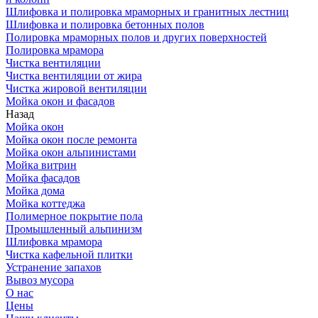
Шлифовка и полировка мраморных и гранитных лестниц
Шлифовка и полировка бетонных полов
Полировка мраморных полов и других поверхностей
Полировка мрамора
Чистка вентиляции
Чистка вентиляции от жира
Чистка жировой вентиляции
Мойка окон и фасадов
Назад
Мойка окон
Мойка окон после ремонта
Мойка окон альпинистами
Мойка витрин
Мойка фасадов
Мойка дома
Мойка коттеджа
Полимерное покрытие пола
Промышленный альпинизм
Шлифовка мрамора
Чистка кафельной плитки
Устранение запахов
Вывоз мусора
О нас
Цены