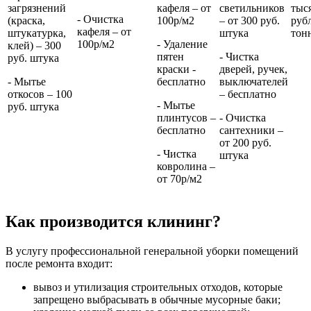
загрязнений
кафеля – от
светильников
тыс
- Очистка
(краска,
100р/м2
– от 300 руб.
руб
кафеля – от
штукатурка,
штука
тон
100р/м2
- Удаление
клей) – 300
пятен
- Чистка
руб. штука
краски -
дверей, ручек,
- Мытье
бесплатно
выключателей
откосов – 100
– бесплатно
- Мытье
руб. штука
плинтусов –
- Очистка
бесплатно
сантехники –
от 200 руб.
- Чистка
штука
ковролина –
от 70р/м2
Как производится клининг?
В услугу профессиональной генеральной уборки помещений
после ремонта входит:
вывоз и утилизация строительных отходов, которые
запрещено выбрасывать в обычные мусорные баки;