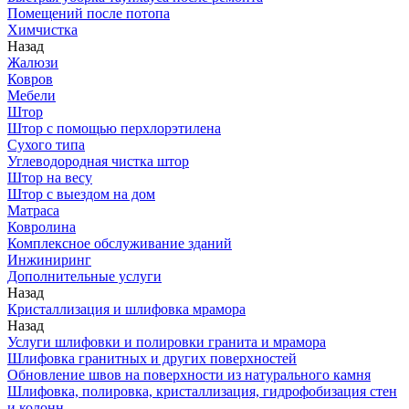
Помещений после потопа
Химчистка
Назад
Жалюзи
Ковров
Мебели
Штор
Штор с помощью перхлорэтилена
Сухого типа
Углеводородная чистка штор
Штор на весу
Штор с выездом на дом
Матраса
Ковролина
Комплексное обслуживание зданий
Инжиниринг
Дополнительные услуги
Назад
Кристаллизация и шлифовка мрамора
Назад
Услуги шлифовки и полировки гранита и мрамора
Шлифовка гранитных и других поверхностей
Обновление швов на поверхности из натурального камня
Шлифовка, полировка, кристаллизация, гидрофобизация стен
и колонн