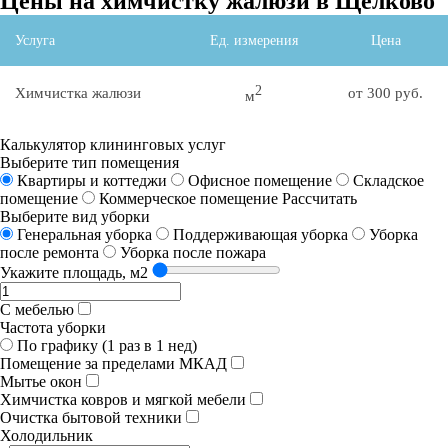
Цены на химчистку жалюзи в Щёлково
Услуга
Ед. измерения
Цена
2
Химчистка жалюзи
от 300 руб.
м
Калькулятор клининговых услуг
Выберите тип помещения
Квартиры и коттеджи
Офисное помещение
Складское
помещение
Коммерческое помещение
Рассчитать
Выберите вид уборки
Генеральная уборка
Поддерживающая уборка
Уборка
после ремонта
Уборка после пожара
Укажите площадь, м2
С мебелью
Частота уборки
По графику (1 раз в 1 нед)
Помещение за пределами МКАД
Мытье окон
Химчистка ковров и мягкой мебели
Очистка бытовой техники
Холодильник