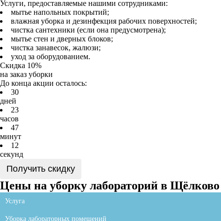
Услуги, предоставляемые нашими сотрудниками:
мытье напольных покрытий;
влажная уборка и дезинфекция рабочих поверхностей;
чистка сантехники (если она предусмотрена);
мытье стен и дверных блоков;
чистка занавесок, жалюзи;
уход за оборудованием.
Скидка 10%
на заказ уборки
До конца акции осталось:
3
0
дней
2
3
часов
4
7
минут
1
2
секунд
Получить скидку
Цены на уборку лабораторий в Щёлково
Услуга
Уборка лабораторных помещений